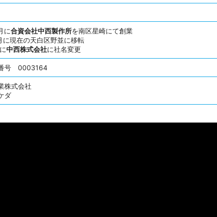
月に
合資会社中西製作所
を南区星崎にて創業
4月に現在の天白区野並に移転
月に
中西株式会社
に社名変更
号 0003164
業株式会社
ケダ