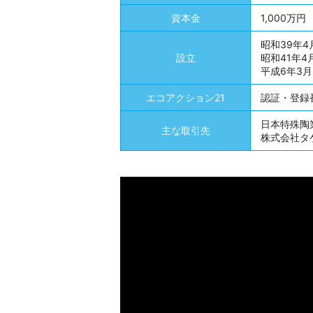
資本金
1,000万円
昭和39年4
設立
昭和41年
平成6年3
エコアクション21
認証・登録番
日本特殊陶
主な取引先
株式会社タ