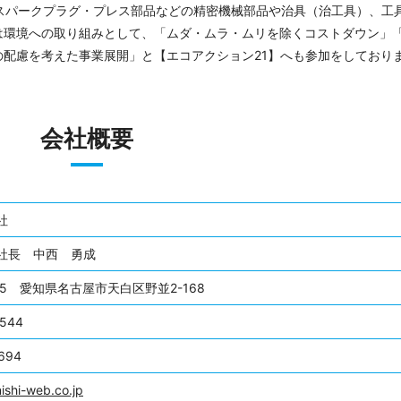
スパークプラグ・プレス部品などの精密機械部品や治具（治工具）、工
は環境への取り組みとして、「ムダ・ムラ・ムリを除くコストダウン」
配慮を考えた事業展開」と【エコアクション21】へも参加をしており
会社概要
社
社長 中西 勇成
045
愛知県名古屋市天白区野並2-168
5544
694
ishi-web.co.jp